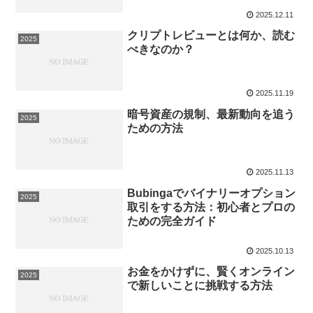
2025.12.11
クリプトレビューとは何か、読む
2025
べきなのか？
2025.11.19
暗号資産の規制、最新動向を追う
2025
ための方法
2025.11.13
Bubingaでバイナリーオプション
2025
取引をする方法：初心者とプロの
ための完全ガイド
2025.10.13
お金をかけずに、賢くオンライン
2025
で新しいことに挑戦する方法