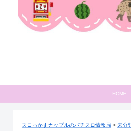
HOME
スロっかすカップルのパチスロ情報局
>
未分