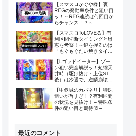
て勝利をもぎ取る！～
【スマスロかぐや様】裏
REGの発動率条件と狙い目
ッ！～REG連続は何回目か
らチャンス！？～
【スマスロToLOVEる】有
利区間切断タイミングと恩
恵を考察！～鍵を握るのは
「もぐもぐたい焼きタイ
ム」への突入！？～
【Lゴッドイーター】ゾー
ン狙い完全解説ッ！短縮天
井時（駆け抜け・上位ST
後）は冷遇で、逆鱗崩壊ハ
ンニバル負け後は超優
【甲鉄城のカバネリ】特殊
遇！？
狙いが旨すぎ！？有利区間
の状況を見抜け！～特殊条
件の狙い目と期待値～
最近のコメント