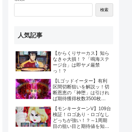
検索
人気記事
【からくりサーカス】知ら
なきゃ大損！？「鳴海ステ
ージ台」は即ヤメ厳禁
っ！？
【Lゴッドイーター】有利
区間切断狙いを解説ッ！切
断恩恵の「神堕」は引けれ
ば期待獲得枚数3500枚
ッ！？
【モンキーターンV】109台
検証！ロゴあり・ロゴなし
どっちが強い！？～1周期
目の狙い目と期待値を知っ