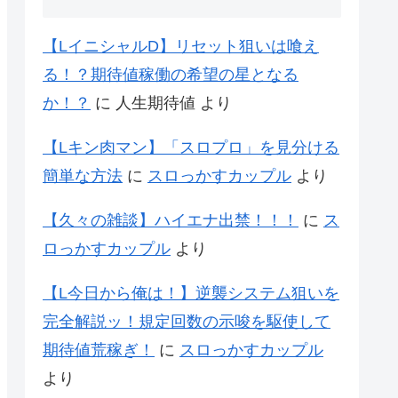
【LイニシャルD】リセット狙いは喰え
る！？期待値稼働の希望の星となる
か！？
に
人生期待値
より
【Lキン肉マン】「スロプロ」を見分ける
簡単な方法
に
スロっかすカップル
より
【久々の雑談】ハイエナ出禁！！！
に
ス
ロっかすカップル
より
【L今日から俺は！】逆襲システム狙いを
完全解説ッ！規定回数の示唆を駆使して
期待値荒稼ぎ！
に
スロっかすカップル
より