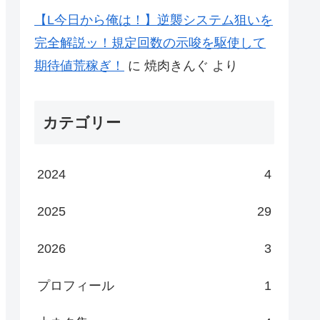
【L今日から俺は！】逆襲システム狙いを
完全解説ッ！規定回数の示唆を駆使して
期待値荒稼ぎ！
に
焼肉きんぐ
より
カテゴリー
2024
4
2025
29
2026
3
プロフィール
1