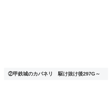
②甲鉄城のカバネリ 駆け抜け後297G～