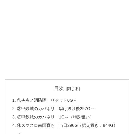
目次
①炎炎ノ消防隊 リセット0G～
②甲鉄城のカバネリ 駆け抜け後297G～
③甲鉄城のカバネリ 1G～（特殊狙い）
④スマスロ南国育ち 当日296G（据え置き：844G）
～