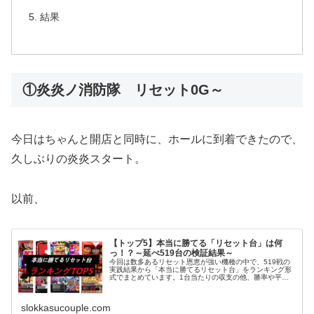
結果
①炎炎ノ消防隊 リセット0G～
今日はちゃんと開店と同時に、ホールに到着できたので、
久しぶりの炎炎スタート。
以前、
【トップ5】本当に勝てる「リセット台」は何
っ！？～延べ519台の検証結果～
今回は数多あるリセット恩恵が強い機種の中で、519戦の
実践結果から「本当に勝てるリセット台」をランキング形
式でまとめています。1台当たりの収支の他、勝率や平均
投資額等もまとめていますので、稼働の参考になればと思
います。
slokkasucouple.com