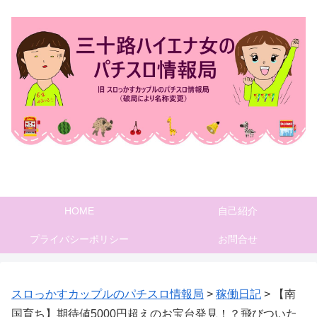
HOME
自己紹介
プライバシーポリシー
お問合せ
スロっかすカップルのパチスロ情報局
>
稼働日記
>
【南
国育ち】期待値5000円超えのお宝台発見！？飛びついた