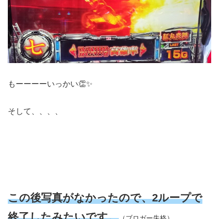
もーーーーいっかい👏✨
そして、、、、
この後写真がなかったので、2ループで
終了したみたいです。
（ブロガー失格）