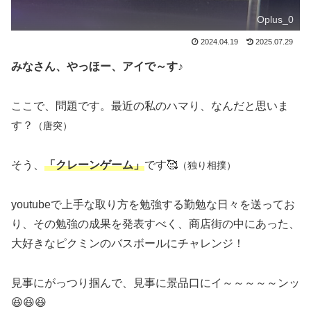
Oplus_0
2024.04.19
2025.07.29
みなさん、やっほー、アイで～す♪
ここで、問題です。最近の私のハマり、なんだと思いま
す？
（唐突）
そう、
「クレーンゲーム」
です🥰
（独り相撲）
youtubeで上手な取り方を勉強する勤勉な日々を送ってお
り、その勉強の成果を発表すべく、商店街の中にあった、
大好きなピクミンのバスボールにチャレンジ！
見事にがっつり掴んで、見事に景品口にイ～～～～～ンッ
😆😆😆