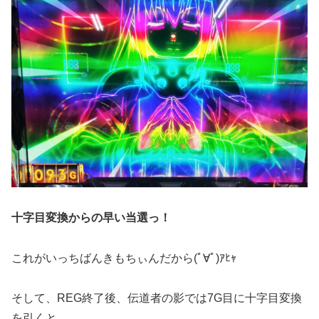
十字目変換からの早い当選っ！
これがいっちばんきもちぃんだから(ﾟ∀ﾟ)ｱﾋｬ
そして、REG終了後、伝道者の影では7G目に十字目変換
を引くと。。。