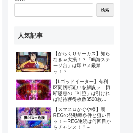
検索
人気記事
【からくりサーカス】知ら
なきゃ大損！？「鳴海ステ
ージ台」は即ヤメ厳禁
っ！？
【Lゴッドイーター】有利
区間切断狙いを解説ッ！切
断恩恵の「神堕」は引けれ
ば期待獲得枚数3500枚
ッ！？
【スマスロかぐや様】裏
REGの発動率条件と狙い目
ッ！～REG連続は何回目か
らチャンス！？～