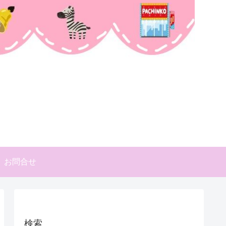
お問合せ
検索