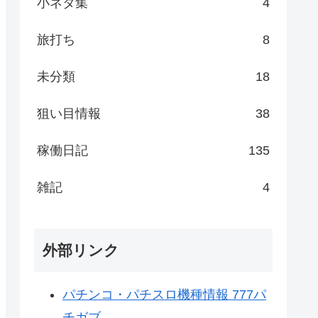
小ネタ集
4
旅打ち
8
未分類
18
狙い目情報
38
稼働日記
135
雑記
4
外部リンク
パチンコ・パチスロ機種情報 777パ
チガブ