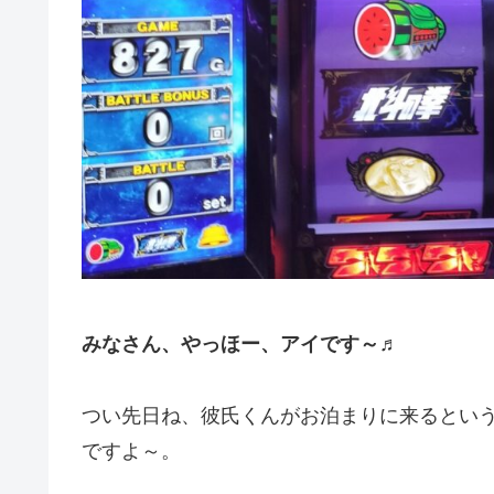
みなさん、やっほー、アイです～♬
つい先日ね、彼氏くんがお泊まりに来るとい
ですよ～。