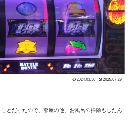
2024.03.30
2025.07.29
うことだったので、部屋の他、お風呂の掃除もしたん