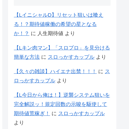
【LイニシャルD】リセット狙いは喰え
る！？期待値稼働の希望の星となる
か！？
に
人生期待値
より
【Lキン肉マン】「スロプロ」を見分ける
簡単な方法
に
スロっかすカップル
より
【久々の雑談】ハイエナ出禁！！！
に
ス
ロっかすカップル
より
【L今日から俺は！】逆襲システム狙いを
完全解説ッ！規定回数の示唆を駆使して
期待値荒稼ぎ！
に
スロっかすカップル
より