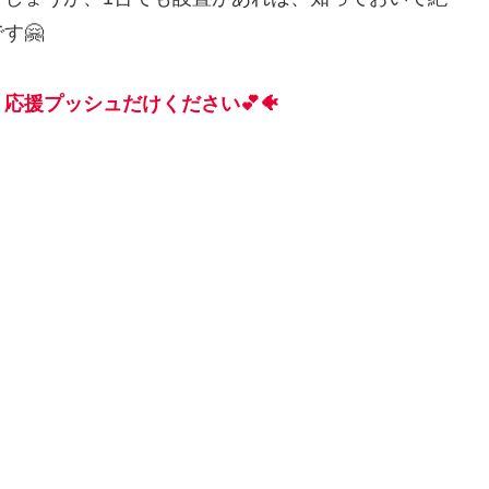
す🤗
応援プッシュだけください💕🐠