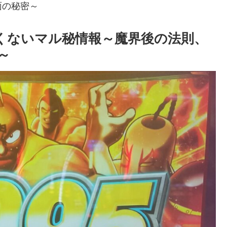
面の秘密～
くないマル秘情報～魔界後の法則、
～