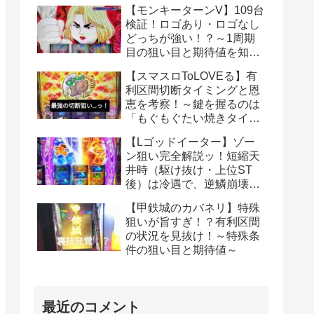
【モンキーターンV】109台
検証！ロゴあり・ロゴなし
どっちが強い！？～1周期
目の狙い目と期待値を知っ
て勝利をもぎ取る！～
【スマスロToLOVEる】有
利区間切断タイミングと恩
恵を考察！～鍵を握るのは
「もぐもぐたい焼きタイ
ム」への突入！？～
【Lゴッドイーター】ゾー
ン狙い完全解説ッ！短縮天
井時（駆け抜け・上位ST
後）は冷遇で、逆鱗崩壊ハ
ンニバル負け後は超優
【甲鉄城のカバネリ】特殊
遇！？
狙いが旨すぎ！？有利区間
の状況を見抜け！～特殊条
件の狙い目と期待値～
最近のコメント