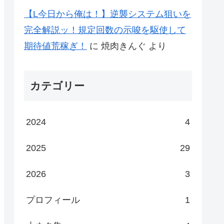
【L今日から俺は！】逆襲システム狙いを
完全解説ッ！規定回数の示唆を駆使して
期待値荒稼ぎ！
に
焼肉きんぐ
より
カテゴリー
2024
4
2025
29
2026
3
プロフィール
1