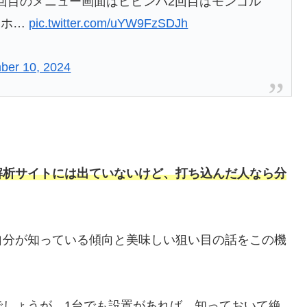
回目のメニュー画面はビビンバ2回目はモンゴル
いホ…
pic.twitter.com/uYW9FzSDJh
ber 10, 2024
解析サイトには出ていないけど、打ち込んだ人なら分
。
自分が知っている傾向と美味しい狙い目の話をこの機
でしょうが、1台でも設置があれば、知っておいて絶