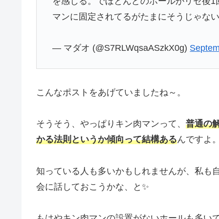
を感じる。でほとんどのホールがリセ後1
マンに固定されてるがたまにそうじゃな
— マダオ (@S7RLWqsaASzkX0g)
Septem
こんなポストをあげていましたね～。
そうそう、やっぱりキン肉マンって、
普通の
かる法則というか傾向って結構ある
んですよ
知っている人も多いかもしれませんが、私も
会に話しておこうかな、と✨
もはやキン肉マンの設置がないホールも多い