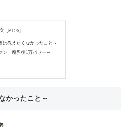
次
当は教えたくなかったこと～
マン 魔界後1万パワー～
なかったこと～
密