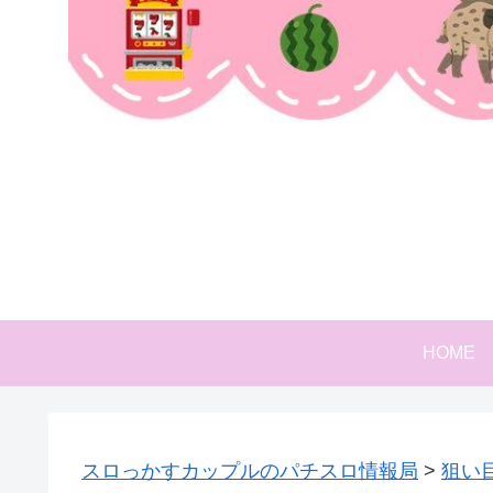
HOME
スロっかすカップルのパチスロ情報局
>
狙い