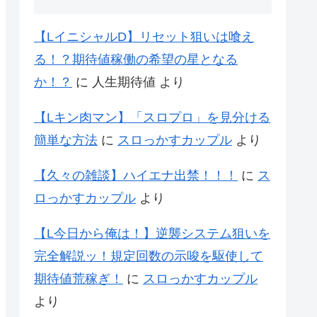
【LイニシャルD】リセット狙いは喰え
る！？期待値稼働の希望の星となる
か！？
に
人生期待値
より
【Lキン肉マン】「スロプロ」を見分ける
簡単な方法
に
スロっかすカップル
より
【久々の雑談】ハイエナ出禁！！！
に
ス
ロっかすカップル
より
【L今日から俺は！】逆襲システム狙いを
完全解説ッ！規定回数の示唆を駆使して
期待値荒稼ぎ！
に
スロっかすカップル
より