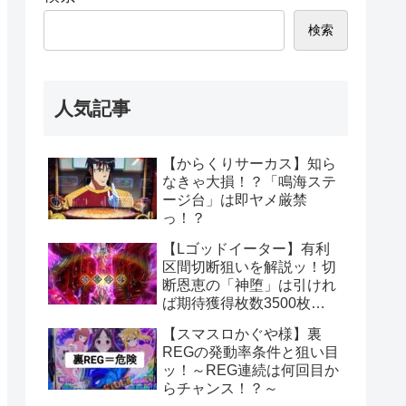
検索
人気記事
【からくりサーカス】知ら
なきゃ大損！？「鳴海ステ
ージ台」は即ヤメ厳禁
っ！？
【Lゴッドイーター】有利
区間切断狙いを解説ッ！切
断恩恵の「神堕」は引けれ
ば期待獲得枚数3500枚
ッ！？
【スマスロかぐや様】裏
REGの発動率条件と狙い目
ッ！～REG連続は何回目か
らチャンス！？～