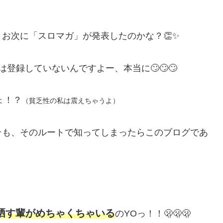
お次に「スロマガ」が発表したのかな？👏✨
登録していないんですよー、本当に🙄🙄🙄
ょ！？
（貧乏性の私は震えちゃうよ）
そも、そのルートで知ってしまったらこのブログであ
晒す輩がめちゃくちゃいる
のYOっ！！🫢🫢🫢