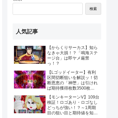
検索
人気記事
【からくりサーカス】知ら
なきゃ大損！？「鳴海ステ
ージ台」は即ヤメ厳禁
っ！？
【Lゴッドイーター】有利
区間切断狙いを解説ッ！切
断恩恵の「神堕」は引けれ
ば期待獲得枚数3500枚
ッ！？
【モンキーターンV】109台
検証！ロゴあり・ロゴなし
どっちが強い！？～1周期
目の狙い目と期待値を知っ