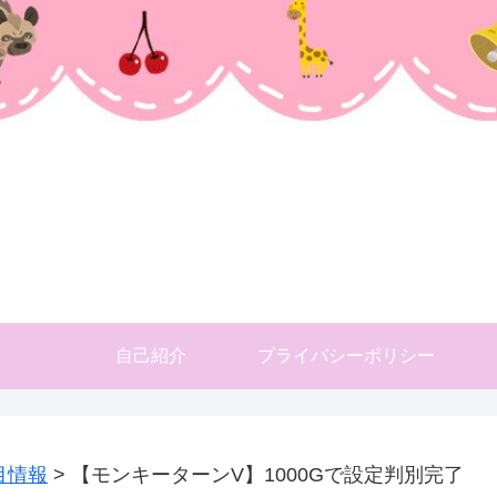
自己紹介
プライバシーポリシー
目情報
>
【モンキーターンV】1000Gで設定判別完了