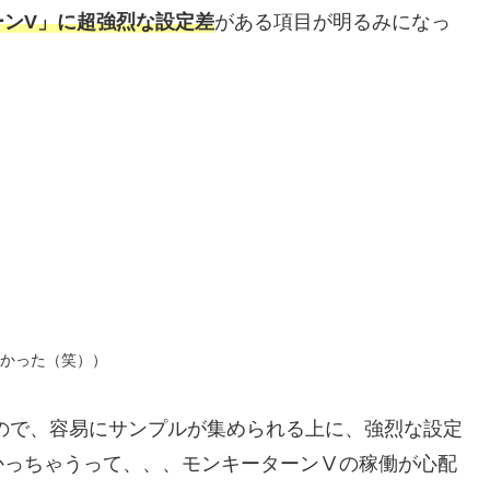
ーンV」に超強烈な設定差
がある項目が明るみになっ
かった（笑））
ので、容易にサンプルが集められる上に、強烈な設定
分かっちゃうって、、、モンキーターンⅤの稼働が心配