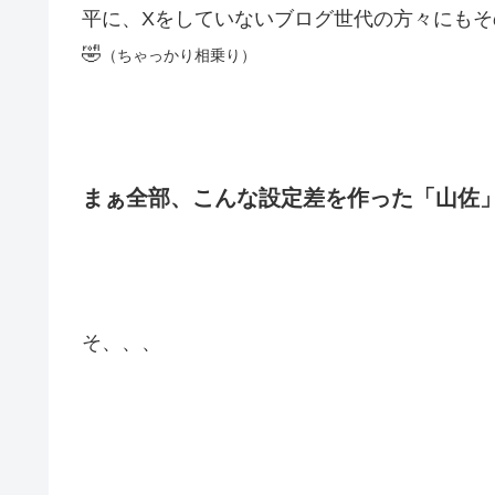
平に、Xをしていないブログ世代の方々にも
🤣
（ちゃっかり相乗り）
まぁ全部、こんな設定差を作った「山佐」
そ、、、