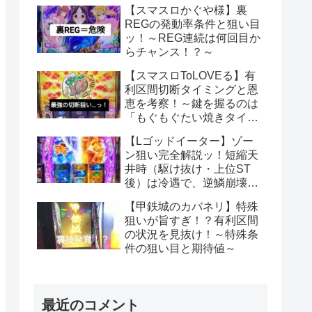
て勝利をもぎ取る！～
【スマスロかぐや様】裏
REGの発動率条件と狙い目
ッ！～REG連続は何回目か
らチャンス！？～
【スマスロToLOVEる】有
利区間切断タイミングと恩
恵を考察！～鍵を握るのは
「もぐもぐたい焼きタイ
ム」への突入！？～
【Lゴッドイーター】ゾー
ン狙い完全解説ッ！短縮天
井時（駆け抜け・上位ST
後）は冷遇で、逆鱗崩壊ハ
ンニバル負け後は超優
【甲鉄城のカバネリ】特殊
遇！？
狙いが旨すぎ！？有利区間
の状況を見抜け！～特殊条
件の狙い目と期待値～
最近のコメント