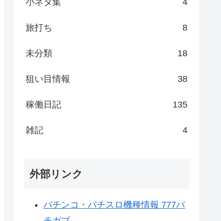
小ネタ集
4
旅打ち
8
未分類
18
狙い目情報
38
稼働日記
135
雑記
4
外部リンク
パチンコ・パチスロ機種情報 777パ
チガブ