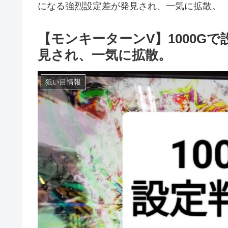
になる強烈設定差が発見され、一気に拡散。
【モンキーターンV】1000G
見され、一気に拡散。
狙い目情報