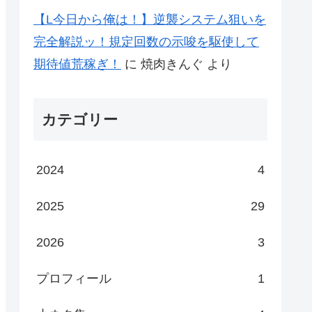
【L今日から俺は！】逆襲システム狙いを
完全解説ッ！規定回数の示唆を駆使して
期待値荒稼ぎ！
に
焼肉きんぐ
より
カテゴリー
2024
4
2025
29
2026
3
プロフィール
1