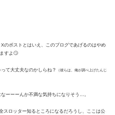
、Xのポストとはいえ、このブログであげるのはやめ
ますよ🙄
ゃって大丈夫なのかしらね？
（彼らは、俺が調べ上げたんじ
はなーーーんか不満な気持ちになりそう…。
ば全スロッター知るところになるだろうし、ここは公