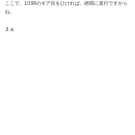
ここで、1/198のギア目をひければ、絶唱に直行ですから
ね。
まぁ