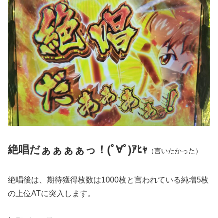
絶唱だぁぁぁぁっ！(ﾟ∀ﾟ)ｱﾋｬ
（言いたかった）
絶唱後は、期待獲得枚数は1000枚と言われている純増5枚
の上位ATに突入します。