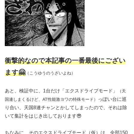
衝撃的なので本記事の一番最後にござい
ます🤗
（こうゆうのうざいよね）
あと、検証中に、1台だけ「エクスドライブモード」
（天
っぽい台に巡
国連しまくるけど、AT性能
激ヨワ
の特殊モード）
り合い、天国8連チャンとかしてしまったので、それは除
いて集計をはじき出しております😎
ちなみに、そのエクスドライブモード（仮）は、全部150