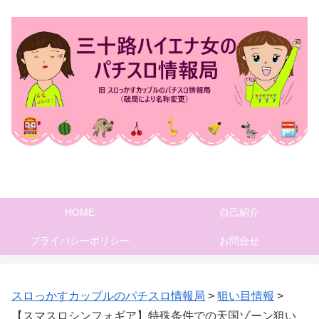
HOME
自己紹介
プライバシーポリシー
お問合せ
スロっかすカップルのパチスロ情報局
>
狙い目情報
>
【スマスロシンフォギア】特殊条件での天国ゾーン狙い