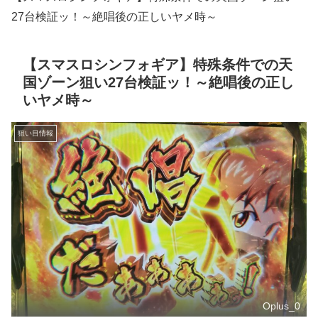
27台検証ッ！～絶唱後の正しいヤメ時～
【スマスロシンフォギア】特殊条件での天
国ゾーン狙い27台検証ッ！～絶唱後の正し
いヤメ時～
狙い目情報
Oplus_0