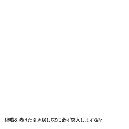
絶唱を賭けた引き戻しCZに
必ず
突入します👏✨