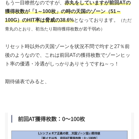
もう一目瞭然なのですが、
赤丸をしていますが前回ATの
獲得枚数が「1～100枚」の時の天国のゾーン（51～
100G）のHIT率は脅威の38.6%
となっております。
（ただ
青丸のとおり、初当たり期待獲得枚数が若干弱め）
リセット時以外の天国ゾーンを状況不問で均すと27％前
後のようなので、これは前回ATの獲得枚数でゾーンヒッ
ト率の優遇・冷遇がしっかりありそうですね～っ！
期待値表でみると、