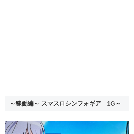
～稼働編～ スマスロシンフォギア 1G～